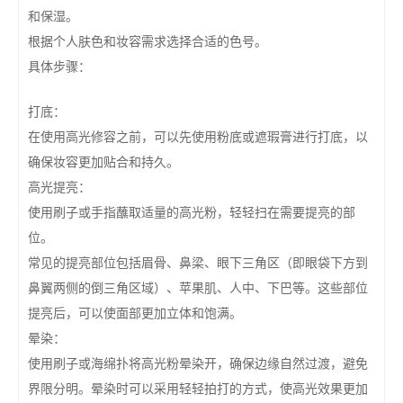
和保湿。
根据个人肤色和妆容需求选择合适的色号。
具体步骤：
打底：
在使用高光修容之前，可以先使用粉底或遮瑕膏进行打底，以
确保妆容更加贴合和持久。
高光提亮：
使用刷子或手指蘸取适量的高光粉，轻轻扫在需要提亮的部
位。
常见的提亮部位包括眉骨、鼻梁、眼下三角区（即眼袋下方到
鼻翼两侧的倒三角区域）、苹果肌、人中、下巴等。这些部位
提亮后，可以使面部更加立体和饱满。
晕染：
使用刷子或海绵扑将高光粉晕染开，确保边缘自然过渡，避免
界限分明。晕染时可以采用轻轻拍打的方式，使高光效果更加