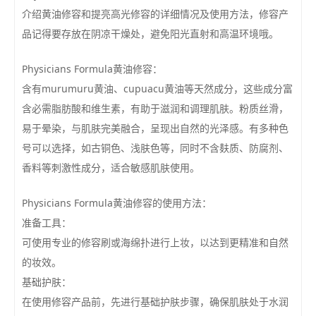
介绍黄油修容和提亮高光修容的详细情况及使用方法，修容产
品记得要存放在阴凉干燥处，避免阳光直射和高温环境哦。
Physicians Formula黄油修容：
含有murumuru黄油、cupuacu黄油等天然成分，这些成分富
含必需脂肪酸和维生素，有助于滋润和调理肌肤。粉质丝滑，
易于晕染，与肌肤完美融合，呈现出自然的光泽感。有多种色
号可以选择，如古铜色、浅肤色等，同时不含麸质、防腐剂、
香料等刺激性成分，适合敏感肌肤使用。
Physicians Formula黄油修容的使用方法：
准备工具：
可使用专业的修容刷或海绵扑进行上妆，以达到更精准和自然
的妆效。
基础护肤：
在使用修容产品前，先进行基础护肤步骤，确保肌肤处于水润