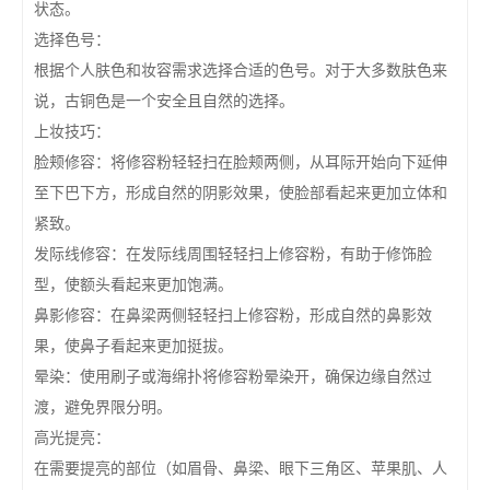
状态。
选择色号：
根据个人肤色和妆容需求选择合适的色号。对于大多数肤色来
说，古铜色是一个安全且自然的选择。
上妆技巧：
脸颊修容：将修容粉轻轻扫在脸颊两侧，从耳际开始向下延伸
至下巴下方，形成自然的阴影效果，使脸部看起来更加立体和
紧致。
发际线修容：在发际线周围轻轻扫上修容粉，有助于修饰脸
型，使额头看起来更加饱满。
鼻影修容：在鼻梁两侧轻轻扫上修容粉，形成自然的鼻影效
果，使鼻子看起来更加挺拔。
晕染：使用刷子或海绵扑将修容粉晕染开，确保边缘自然过
渡，避免界限分明。
高光提亮：
在需要提亮的部位（如眉骨、鼻梁、眼下三角区、苹果肌、人