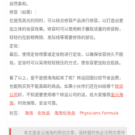
自然柔和。
修容（如需）：
在提亮高光的同时，可以结合修容产品进行修容，以打造出更
加立体的妆容效果。修容时可以使用刷子蘸取适量的修容粉，
轻轻扫在脸颊两侧、发际线等需要修饰的部位。
定妆：
最后，使用定妆喷雾或定妆粉进行定妆，以确保妆容持久不脱
妆。定妆时可以采用轻轻按压的方式，使妆容更加贴合肌肤。
看了以上，是不是想海淘起来了呢？转运回国比较节省运费，
也能购买到不能直邮的商品。如果小伙伴们还在纠结哪个
转运
公司
好，不知道要使用哪个转运公司的话，给大家推荐
金沅海
淘
，时效保障，安全可靠。
海淘
化妆品
海淘化妆品
Physicians Formula
标签：
本文是金沅海淘的原创文章，请转载时务必注明文章作