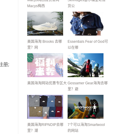
Macys梅西百货官网
Selfridges塞尔福里奇百
Macys梅西
货公
美国海淘 Brooks 去哪
Essentials Fear of God可
里？网
以在哪
注册;
美国海淘网站优惠专区大
Gossamer Gear海淘去哪
里？避
美国海淘RIPNDIP去哪
7个可以海淘Smartwool
里？潮
的网站