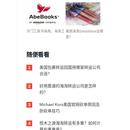
冷门工具书海淘，海淘工
美国海淘Smashbox去哪
里？
随便看看
美国包裹转运回国用哪家转运公司
1
合适?
好用靠谱的海淘转运公司是怎样
2
的？
Michael Kors美国官网砍单原因及
3
防砍单技巧
悦木之源海淘转运有多重？如何计
4
算包裹重量？