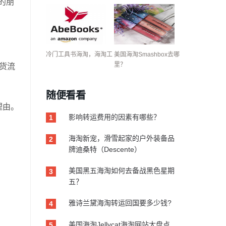
的朋
冷门工具书海淘，海淘工
美国海淘Smashbox去哪
货流
里？
随便看看
理由。
影响转运费用的因素有哪些？
1
海淘新宠，滑雪起家的户外装备品
2
牌迪桑特（Descente）
美国黑五海淘如何去备战黑色星期
3
五？
雅诗兰黛海淘转运回国要多少钱?
4
美国海淘Jellycat海淘网站大盘点
5