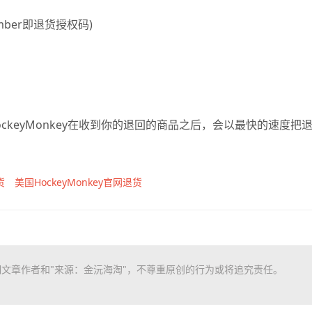
A Number即退货授权码)
keyMonkey在收到你的退回的商品之后，会以最快的速度把
货
美国HockeyMonkey官网退货
文章作者和"来源：金沅海淘"，不尊重原创的行为或将追究责任。