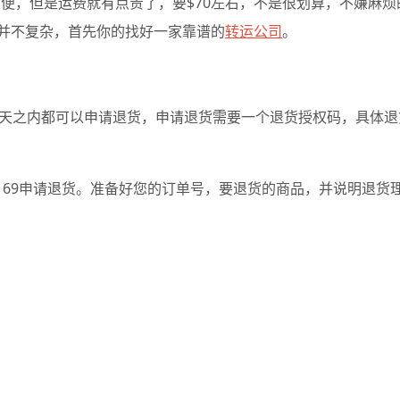
非常方便，但是运费就有点贵了，要$70左右，不是很划算，不嫌麻烦
并不复杂，首先你的找好一家靠谱的
转运公司
。
0天之内都可以申请退货，申请退货需要一个退货授权码，具体退
286-6169申请退货。准备好您的订单号，要退货的商品，并说明退货