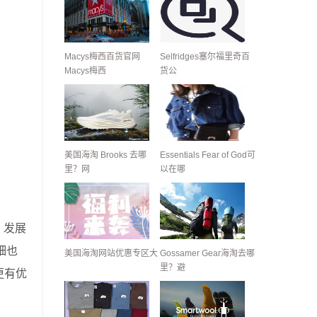
Macys梅西百货官网
Selfridges塞尔福里奇百
Macys梅西
货公
美国海淘 Brooks 去哪
Essentials Fear of God可
里？网
以在哪
，发展
细也
美国海淘网站优惠专区大
Gossamer Gear海淘去哪
里？避
更有优