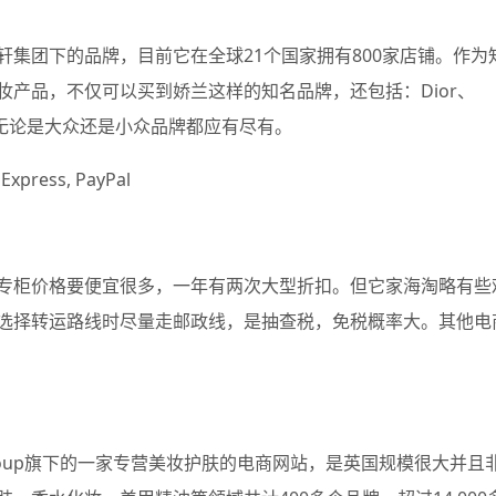
酩轩集团下的品牌，目前它在全球21个国家拥有800家店铺。作为
美妆产品，不仅可以买到娇兰这样的知名品牌，还包括：Dior、
ue等产品，无论是大众还是小众品牌都应有尽有。
xpress, PayPal
专柜价格要便宜很多，一年有两次大型折扣。但它家海淘略有些
选择转运路线时尽量走邮政线，是抽查税，免税概率大。其他电
Hut Group旗下的一家专营美妆护肤的电商网站，是英国规模很大并且