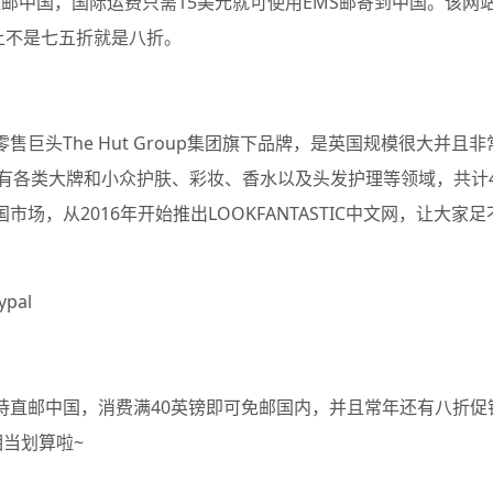
都可直邮中国，国际运费只需15美元就可使用EMS邮寄到中国。该网
本上不是七五折就是八折。
大零售巨头The Hut Group集团旗下品牌，是英国规模很大并且非
有各类大牌和小众护肤、彩妆、香水以及头发护理等领域，共计4
场，从2016年开始推出LOOKFANTASTIC中文网，让大家足
pal
官网支持直邮中国，消费满40英镑即可免邮国内，并且常年还有八折促
相当划算啦~