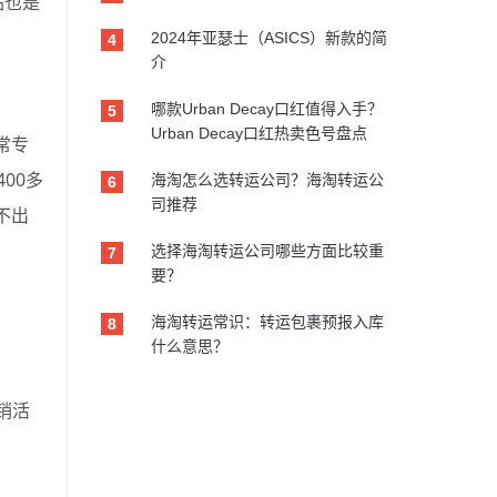
站也是
2024年亚瑟士（ASICS）新款的简
4
介
哪款Urban Decay口红值得入手？
5
Urban Decay口红热卖色号盘点
常专
00多
海淘怎么选转运公司？海淘转运公
6
司推荐
不出
选择海淘转运公司哪些方面比较重
7
要？
海淘转运常识：转运包裹预报入库
8
什么意思？
销活