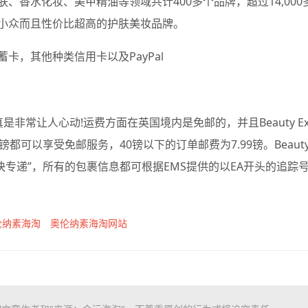
、香水化妆、美甲精油等领域共计400多个品牌，超过14,000
小众而且性价比超高的护肤美妆品牌。
卡，其他种类信用卡以及PayPal
扣真是非常让人心动!运费方面在英国境内是免邮的，并且Beauty Exp
可以享受免邮服务，40镑以下的订单邮费为7.99镑。Beaut
政特快专递”，所有的包裹信息都可根据EMS提供的以EA开头的追踪
伦纳素海淘
奥伦纳素海淘网站