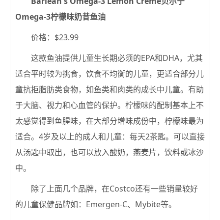
Barlean's Omega-3 Lemon Creme贝尔宁
Omega-3柠檬味奶昔鱼油
价格：$23.99
这款鱼油提供儿童生长期必须的EPA和DHA，尤其
适合平时较为挑食，饮食不均衡的儿童，更适合部分儿
童抗拒脂肪类食物，如鱼类和肉类的成长中儿童。有助
于大脑、视力和心血管的保护。柠檬味的配制基本上不
太感觉得到鱼腥味，在大部分增味成份中，柠檬味最为
适合。4岁及以上的成人和儿童：每天2茶匙。可以直接
从汤匙中取出，也可以放入酸奶，燕麦片，饮料或冰沙
中。
除了上面几个品牌，在Costco还有一些销量较好
的儿童保健品牌如：Emergen-C、Mybite等。