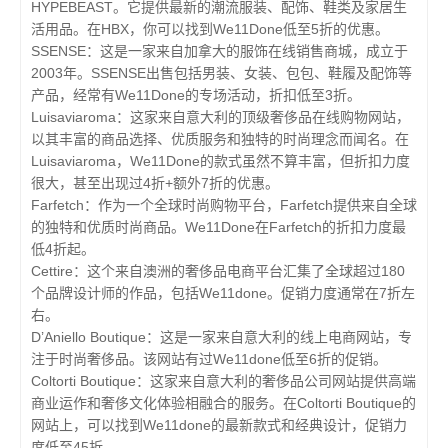
HYPEBEAST。它提供最新的潮流服装、配饰、鞋类及家居生
活用品。在HBX，你可以找到We11Done低至5折的优惠。
SSENSE：这是一家来自加拿大的服饰在线销售商城，成立于
2003年。SSENSE出售包括男装、女装、包包、鞋履及配饰等
产品，经常有We11Done的专场活动，折扣低至3折。
Luisaviaroma：这家来自意大利的顶级奢侈品在线购物网站，
以其丰富的商品选择、优质服务和独特的时尚理念而闻名。在
Luisaviaroma，We11Done的款式虽然不算丰富，但折扣力度
很大，甚至出现过4折+额外7折的优惠。
Farfetch：作为一个全球时尚购物平台，Farfetch提供来自全球
的独特和优质时尚商品。We11Done在Farfetch的折扣力度最
低4折起。
Cettire：这个来自澳洲的奢侈品电商平台汇集了全球超过180
个品牌设计师的作品，包括We11done。促销力度通常在7折左
右。
D’Aniello Boutique：这是一家来自意大利的线上电商网站，专
注于时尚奢侈品。该网站有过We11done低至6折的促销。
Coltorti Boutique：这家来自意大利的奢侈品公司网站提供高端
商业运作和奢侈文化体验相融合的服务。在Coltorti Boutique的
网站上，可以找到We11done的最新款式和经典设计，促销力
度低至45折。