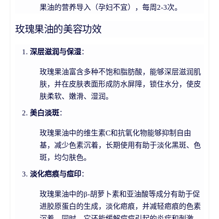
果油的营养导入（孕妇不宜），每周2-3次。
玫瑰果油的美容功效
深层滋润与保湿
：
玫瑰果油富含多种不饱和脂肪酸，能够深层滋润肌
肤，并在皮肤表面形成防水屏障，锁住水分，使皮
肤柔软、嫩滑、湿润。
美白淡斑
：
玫瑰果油中的维生素C和抗氧化物能够抑制自由
基，减少色素沉着，长期使用有助于淡化黑斑、色
斑，均匀肤色。
淡化疤痕与痘印
：
玫瑰果油中的β-胡萝卜素和亚油酸等成分有助于促
进胶原蛋白的生成，淡化疤痕，并减轻疤痕的色素
沉着。同时，它还能缓解痘痘引起的炎症和刺激。