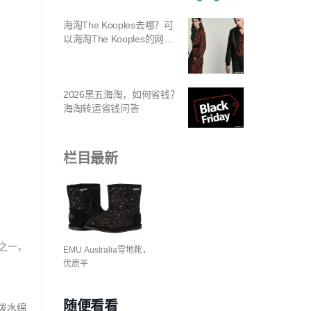
海淘The Kooples去哪？可
以海淘The Kooples的网站
推荐
2026黑五海淘，如何省钱？
海淘转运省钱问答
栏目最新
厂之一，
EMU Australia雪地靴，
优质平
随便看看
泼水绵