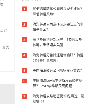
理，
如何选择转运公司可以减少被坑?
1
降低转运风险!
海淘转运公司选择必须要注意的事
2
情是什么？
格赢得
奢华身体护理新境界：8款顶级身
3
体乳，重塑紧实美肌
，给大
海淘转运分箱好还是合箱好？转运
4
分箱是什么意思？
美国海淘转运公司哪家专业靠谱？
5
美国海淘Levi’s李维斯尺码如何换
6
算？Levi’s李维斯尺码问题
海淘转运攻略助您更省钱,看这一篇
7
就够了!