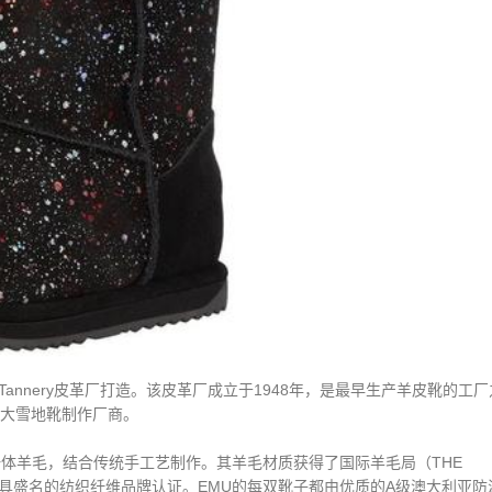
ksons Tannery皮革厂打造。该皮革厂成立于1948年，是最早生产羊皮靴的工
二大雪地靴制作厂商。
的皮毛一体羊毛，结合传统手工艺制作。其羊毛材质获得了国际羊毛局（THE
全球最具盛名的纺织纤维品牌认证。EMU的每双靴子都由优质的A级澳大利亚防