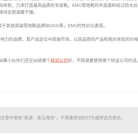
和修剪，力求打造最高品质的羊皮靴。EMU雪地靴的羊皮面料经过防水处
保持足部温暖干燥。
之间，相较于其他高端雪地靴品牌如UGG等，EMU的性价比更高。
名度和影响力的品牌，其产品定位中高端市场，以高品质的产品和相对亲民的价
转运公司
如果小伙伴们还在纠结哪个
好，不知道要使用哪个转运公司的话
文章作者和"来源：金沅海淘"，不尊重原创的行为或将追究责任。