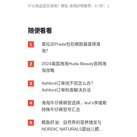
什么商品适合海淘？哪些
海淘好物推荐，6.7折：L
随便看看
普拉达Prada包包哪款最值得海
1
淘？
2024美国海淘Huda Beauty官网海
2
淘攻略
Ashford订单找不到怎么办？
3
Ashford订单检查解决办法
海淘牛仔裤裤型选择，levi's李维斯
4
特殊牛仔裤型号汇总
鳕鱼肝油：自然界的营养瑰宝与
5
NORDIC NATURALS婴幼儿鳕鱼
油评测