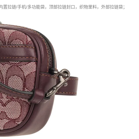
内置拉链/手机/多功能袋，顶部拉链封口，织物里料，外部拉链袋；