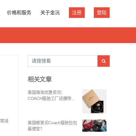
价格和服务
关于金沅
注册
登陆
相关文章
美国海淘优惠资讯：
COACH蔻驰工厂店腰带礼
盒 CQ067 折后价$72.96
非常适
美国哪里买Coach蔻驰包包
最便宜？