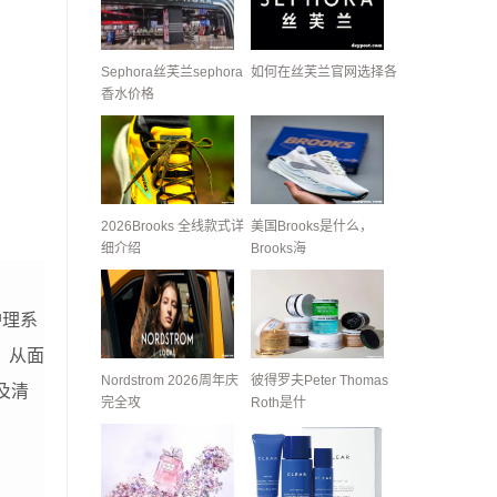
Sephora丝芙兰sephora
如何在丝芙兰官网选择各
香水价格
2026Brooks 全线款式详
美国Brooks是什么，
细介绍
Brooks海
护理系
。从面
Nordstrom 2026周年庆
彼得罗夫Peter Thomas
及清
完全攻
Roth是什