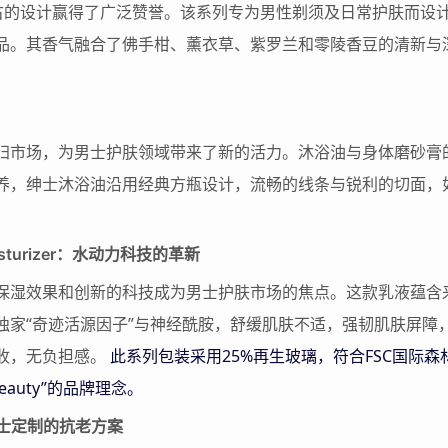
和复古的设计赢得了广泛赞誉。该系列专为男性剃须及日常护肤而设
品。其香气融合了佛手柑、薰衣草、紫罗兰和零陵香豆的清新与
回归市场，为男士护肤领域带来了新的活力。沐浴油与身体磨砂膏
养，绅士沐浴油沿用经典方瓶设计，流畅的线条与锐利的切面，
 Moisturizer：水动力科技的革新
保湿效果和创新的科技成为男士护肤市场的焦点。这款乳液蕴含
独家“奇迹活源因子”与神经酰胺，舒缓肌肤不适，强韧肌肤屏障
收，无负担感。
此系列包装采用25%再生玻璃，符合FSC国际森
Beauty”的品牌理念。
：专为男士定制的抗老方案