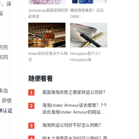
计，涵
Jomashop美国官网的防
爆痘暗疮痛苦？试试
深
砍单攻
ORBI
的完
Kilian凯利安香水什么档
Hourglass是什么？
如同
次
Hourglass海
随便看看
来自
美国海淘优势之哪家转运公司好？
1
，即使
海淘Under Armour该去哪里？7个
2
林认证
适合海淘Under Armour的网站推
荐
海淘转运公司好不好怎么判断？
3
悦木之源菌菇水孕妇可以用吗？菌
4