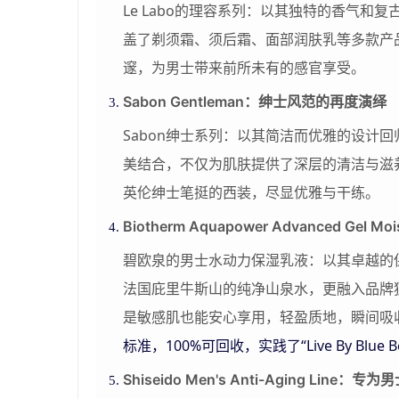
Le Labo的理容系列：以其独特的香气
盖了剃须霜、须后霜、面部润肤乳等多款产
邃，为男士带来前所未有的感官享受。
Sabon Gentleman：绅士风范的再度演绎
Sabon绅士系列：以其简洁而优雅的设计
美结合，不仅为肌肤提供了深层的清洁与滋
英伦绅士笔挺的西装，尽显优雅与干
练
。
Biotherm Aquapower Advanced Gel
碧欧泉的男士水动力保湿乳液：以其卓越的
法国庇里牛斯山的纯净山泉水，更融入品牌
是敏感肌也能安心享用，轻盈质地，瞬间吸
标准，100%可回收，实践了“Live By Blue 
Shiseido Men's Anti-Aging Line